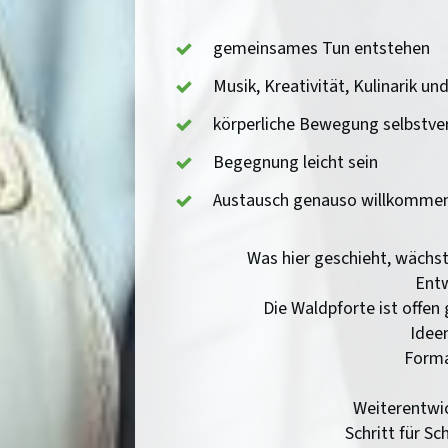
gemeinsames Tun entstehen
Musik, Kreativität, Kulinarik un
körperliche Bewegung selbstve
Begegnung leicht sein
Austausch genauso willkommen s
Was hier geschieht, wächs
Ent
Die Waldpforte ist offen 
Idee
Forma
Weiterentwic
Schritt für S