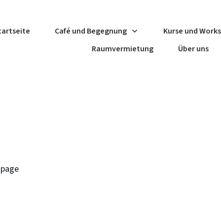
tartseite
Café und Begegnung
Kurse und Work
Raumvermietung
Über uns
 page